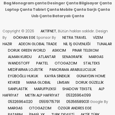
Bag Monogram çanta Desinger Çanta Bilgisayar Çanta
Laptop Çanta Tablet Çanta Mobile Çanta Sarjlı Çanta
Usb Çanta Bataryalı Çanta
Copyright © 2026
AKTİFNET
, Bütün hakları saklıdır. Design
By
GÖKHAN EGE
Sponsor By
NETRA TRAVEL
VİZEM
HAZIR
ADEON GLOBAL TRADE
NİL İŞ GÜVENLİĞİ
TUNALAR
DORUK GREEN WORLD
ASKICIM
PINAR TELEKOM
ALMAN KURDU
ATLANTAR
SENAGRAFİK
MARGAS
WANDSTOFF
PAKTEL
OTOGAZCIM
STALTEKS
MEDİFARMA LOJİSTİK
PANORAMA ARABULUCULUK
EYÜBOĞLU HUKUK
KAYRA SİNEKLİK
GÜNAYDIN HOME
KEVKEB
MANA GLOBAL
LİMSAN
DORUK GÜZELLİK
SANPLASTİK
MARUFPLEKSİ
SHADOW TEKSTİL
ALP
HAFRİYAT
METİN ALP HAFRİYAT
05326964099
05326964020
05519715791
05356589031
Google By
MARGAS
OTOGAZCIM
ÖZGÜR ANDRES EGE
PAZARIM
İSMAİL YK
TURK DEVLETİ
AKTİF TÜRK