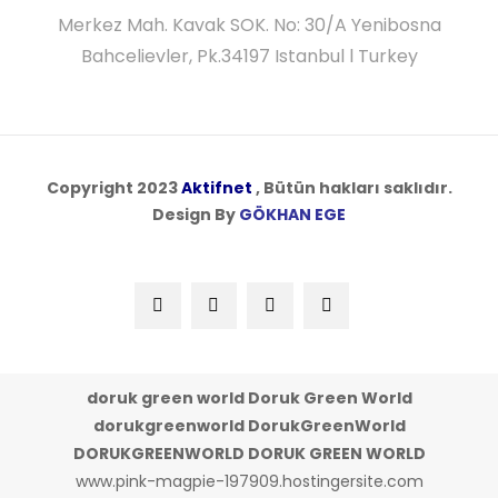
Merkez Mah. Kavak SOK. No: 30/A Yenibosna
Bahcelievler, Pk.34197 Istanbul l Turkey
Copyright 2023
Aktifnet
, Bütün hakları saklıdır.
Design By
GÖKHAN EGE
doruk green world Doruk Green World
dorukgreenworld DorukGreenWorld
DORUKGREENWORLD DORUK GREEN WORLD
www.pink-magpie-197909.hostingersite.com