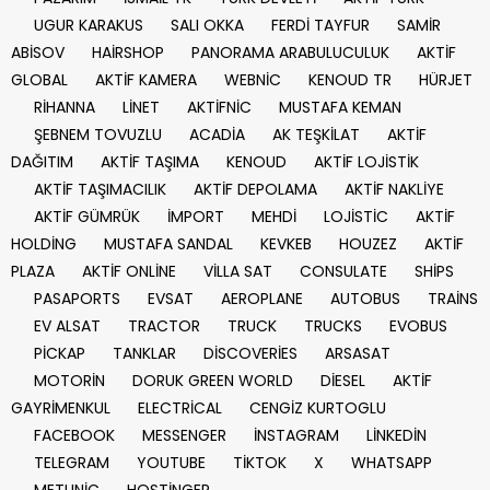
UGUR KARAKUS
SALI OKKA
FERDİ TAYFUR
SAMİR
ABİSOV
HAİRSHOP
PANORAMA ARABULUCULUK
AKTİF
GLOBAL
AKTİF KAMERA
WEBNİC
KENOUD TR
HÜRJET
RİHANNA
LİNET
AKTİFNİC
MUSTAFA KEMAN
ŞEBNEM TOVUZLU
ACADİA
AK TEŞKİLAT
AKTİF
DAĞITIM
AKTİF TAŞIMA
KENOUD
AKTİF LOJİSTİK
AKTİF TAŞIMACILIK
AKTİF DEPOLAMA
AKTİF NAKLİYE
AKTİF GÜMRÜK
İMPORT
MEHDİ
LOJİSTİC
AKTİF
HOLDİNG
MUSTAFA SANDAL
KEVKEB
HOUZEZ
AKTİF
PLAZA
AKTİF ONLİNE
VİLLA SAT
CONSULATE
SHİPS
PASAPORTS
EVSAT
AEROPLANE
AUTOBUS
TRAİNS
EV ALSAT
TRACTOR
TRUCK
TRUCKS
EVOBUS
PİCKAP
TANKLAR
DİSCOVERİES
ARSASAT
MOTORİN
DORUK GREEN WORLD
DİESEL
AKTİF
GAYRİMENKUL
ELECTRİCAL
CENGİZ KURTOGLU
FACEBOOK
MESSENGER
İNSTAGRAM
LİNKEDİN
TELEGRAM
YOUTUBE
TİKTOK
X
WHATSAPP
METUNİC
HOSTİNGER