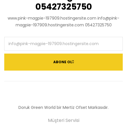
05427325750
www.pink-magpie-197909.hostingersite.com info@pink-
magpie-197909.hostingersite.com 05427325750
ABONE OL
Doruk Green World bir Mertiz Ofset Markasıdır.
Müşteri Servisi